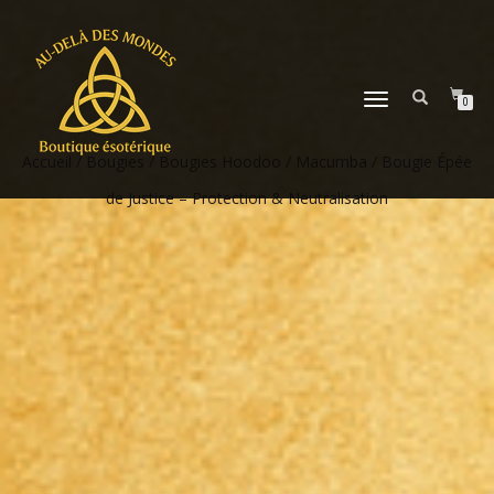
DÉPLIER
0
LA
NAVIGATION
Accueil
/
Bougies
/
Bougies Hoodoo / Macumba
/ Bougie Épée
de Justice – Protection & Neutralisation