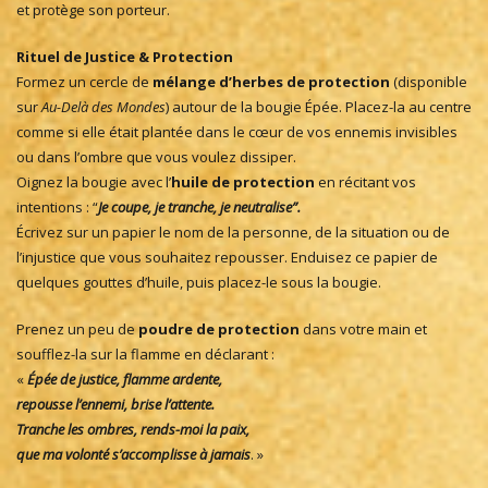
et protège son porteur.
Rituel de Justice & Protection
Formez un cercle de
mélange d’herbes de protection
(disponible
sur
Au-Delà des Mondes
) autour de la bougie Épée. Placez-la au centre
comme si elle était plantée dans le cœur de vos ennemis invisibles
ou dans l’ombre que vous voulez dissiper.
Oignez la bougie avec l’
huile de protection
en récitant vos
intentions : “
Je coupe, je tranche, je neutralise”.
Écrivez sur un papier le nom de la personne, de la situation ou de
l’injustice que vous souhaitez repousser. Enduisez ce papier de
quelques gouttes d’huile, puis placez-le sous la bougie.
Prenez un peu de
poudre de protection
dans votre main et
soufflez-la sur la flamme en déclarant :
«
Épée de justice, flamme ardente,
repousse l’ennemi, brise l’attente.
Tranche les ombres, rends-moi la paix,
que ma volonté s’accomplisse à jamais
. »