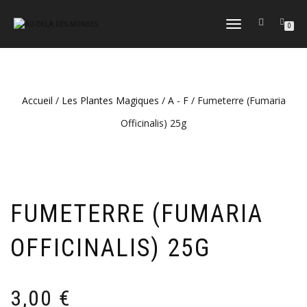
DÉPLIER
0
LA
NAVIGATION
Accueil
/
Les Plantes Magiques
/
A - F
/ Fumeterre (Fumaria
Officinalis) 25g
FUMETERRE (FUMARIA
OFFICINALIS) 25G
3,00
€