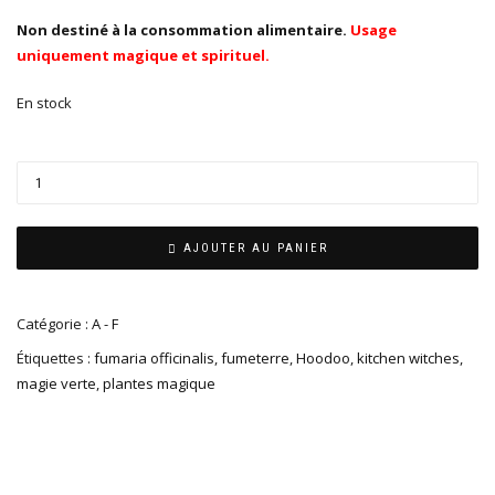
Non destiné à la consommation alimentaire.
Usage
uniquement magique et spirituel.
En stock
AJOUTER AU PANIER
Catégorie :
A - F
Étiquettes :
fumaria officinalis
,
fumeterre
,
Hoodoo
,
kitchen witches
,
magie verte
,
plantes magique