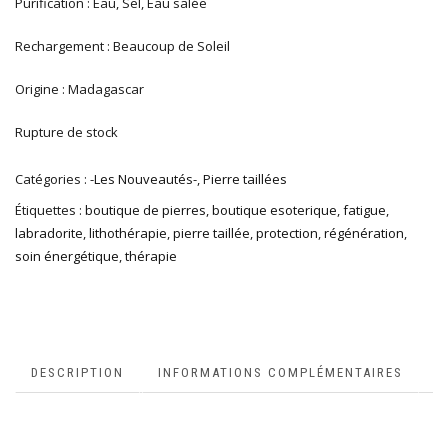
Purification : Eau, Sel, Eau salée
Rechargement : Beaucoup de Soleil
Origine : Madagascar
Rupture de stock
Catégories :
-Les Nouveautés-
,
Pierre taillées
Étiquettes :
boutique de pierres
,
boutique esoterique
,
fatigue
,
labradorite
,
lithothérapie
,
pierre taillée
,
protection
,
régénération
,
soin énergétique
,
thérapie
DESCRIPTION
INFORMATIONS COMPLÉMENTAIRES