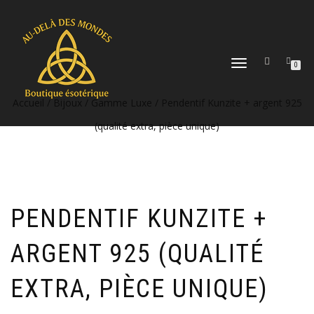
DÉPLIER
0
LA
NAVIGATION
Accueil
/
Bijoux
/
Gamme Luxe
/ Pendentif Kunzite + argent 925
(qualité extra, pièce unique)
PENDENTIF KUNZITE +
ARGENT 925 (QUALITÉ
EXTRA, PIÈCE UNIQUE)