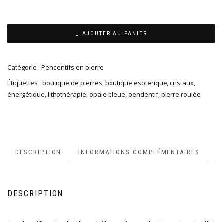
AJOUTER AU PANIER
Catégorie :
Pendentifs en pierre
Étiquettes :
boutique de pierres
,
boutique esoterique
,
cristaux
,
énergétique
,
lithothérapie
,
opale bleue
,
pendentif
,
pierre roulée
DESCRIPTION
INFORMATIONS COMPLÉMENTAIRES
DESCRIPTION