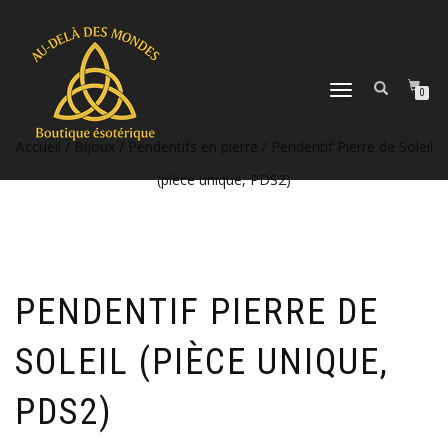
DÉPLIER
0
LA
NAVIGATION
Accueil
/
Bijoux
/
Pendentifs en pierre
/ Pendentif Pierre de Soleil
(pièce unique, PDS2)
PENDENTIF PIERRE DE
SOLEIL (PIÈCE UNIQUE,
PDS2)