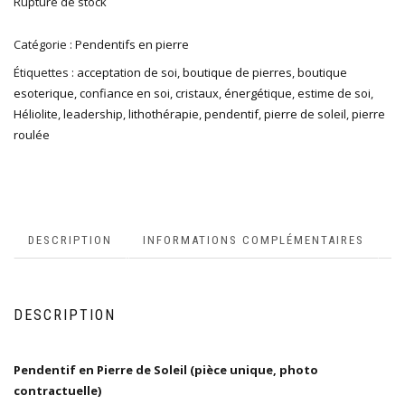
Rupture de stock
Catégorie :
Pendentifs en pierre
Étiquettes :
acceptation de soi
,
boutique de pierres
,
boutique
esoterique
,
confiance en soi
,
cristaux
,
énergétique
,
estime de soi
,
Héliolite
,
leadership
,
lithothérapie
,
pendentif
,
pierre de soleil
,
pierre
roulée
DESCRIPTION
INFORMATIONS COMPLÉMENTAIRES
DESCRIPTION
Pendentif en Pierre de Soleil (pièce unique, photo
contractuelle)