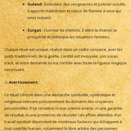
Guland
: Exécuteur des vengeances et justicier occulte,
il apporte malédiction et retour de flamme à ceux qui
vous nuisent.
Surgat
: Ouvreur de chemins, il attire la chance, la
prospérité et débloque les situations fermées.
Chaque rituel est unique, réalisé dans un cadre consacré, avec les
outils traditionnels de la goétie. L’entité est invoquée, son sceau
tracé, et votre demande lui est confiée avec toute la rigueur magique
nécessaire.
⚠️
Avertissement
:
Ce rituel s’inscrit dans une démarche spirituelle, symbolique et
religieuse relevant exclusivement du domaine des croyances
personnelles. Il ne constitue ni une science exacte, ni une garantie
de résultat, ni une promesse de réussite. Les effets attendus d’un
travail spirituel dépendent de nombreux facteurs qui échappent à
tout contrôle humain, notamment le libre arbitre des personnes