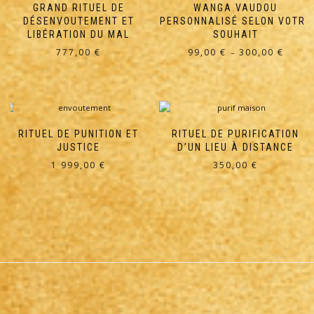
GRAND RITUEL DE
WANGA VAUDOU
DÉSENVOUTEMENT ET
PERSONNALISÉ SELON VOTRE
LIBÉRATION DU MAL
SOUHAIT
Plage
777,00
€
99,00
€
300,00
€
–
de
Ce
prix :
produit
99,00 €
a
à
plusieurs
300,00 €
variations.
RITUEL DE PUNITION ET
RITUEL DE PURIFICATION
Les
JUSTICE
D’UN LIEU À DISTANCE
options
1 999,00
€
350,00
€
peuvent
être
choisies
sur
la
page
du
produit