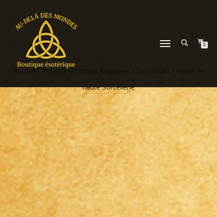
DÉPLIER
0
LA
NAVIGATION
Accueil
/
Travaux et Rituels Magiques
/
Les Rituels
/ Rituel de
haute Sorcellerie