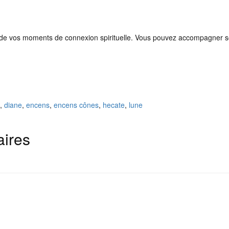
 ou de vos moments de connexion spirituelle. Vous pouvez accompagner son
,
diane
,
encens
,
encens cônes
,
hecate
,
lune
aires