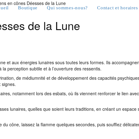
ens en cônes Déesses de la Lune
ueil
Boutique
Qui sommes-nous?
Contact et horaires
sses de la Lune
t aux énergies lunaires sous toutes leurs formes. Ils accompagnent les 
a perception subtile et à l’ouverture des ressentis.
vination, de médiumnité et de développement des capacités psychiques. 
 signes.
aires, notamment lors des esbats, où ils viennent renforcer le lien avec
es lunaires, quelles que soient leurs traditions, en créant un espace s
te du cône, laissez la flamme quelques secondes, puis soufflez délicat