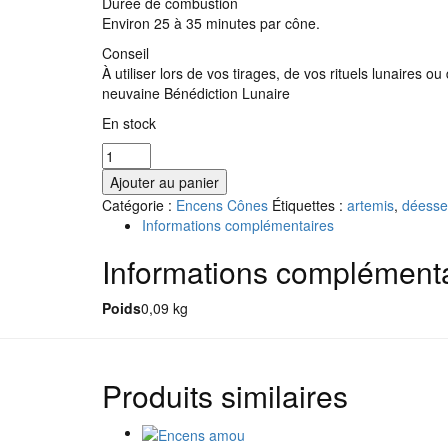
Durée de combustion
Environ 25 à 35 minutes par cône.
Conseil
À utiliser lors de vos tirages, de vos rituels lunaires
neuvaine Bénédiction Lunaire
En stock
quantité
de
Ajouter au panier
Encens
Catégorie :
Encens Cônes
Étiquettes :
artemis
,
déesse
en
Informations complémentaires
cônes
Déesses
Informations complément
de
la
Poids
0,09 kg
Lune
Produits similaires