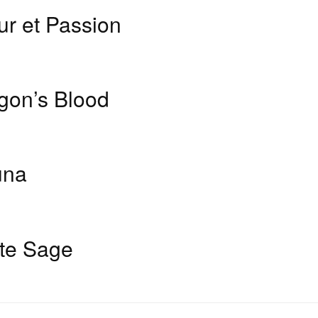
r et Passion
gon’s Blood
una
te Sage