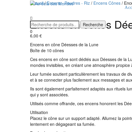
Accueil
/
Encens - Poudres - Riz
/
Encens Cônes
/ Enc
Acc
Encens en cônes Dée
0
6,00
€
Encens en cône Déesses de la Lune
Boîte de 10 cônes
Ces encens en cône sont dédiés aux Déesses de la Lune e
mondes invisibles, en créant une atmosphère propice à l
Leur fumée soutient particulièrement les travaux de di
et à se connecter plus facilement aux messages et aux
Ils sont également parfaitement adaptés aux rituels lun
qui y sont associées.
Utilisés comme offrande, ces encens honorent les Déess
Utilisation
Placez le cône sur un support adapté. Allumez la poin
lentement en dégageant sa fumée.