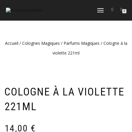
DÉPLIER
0
LA
NAVIGATION
Accueil
/
Colognes Magiques
/
Parfums Magiques
/ Cologne à la
violette 221ml
COLOGNE À LA VIOLETTE
221ML
14,00
€