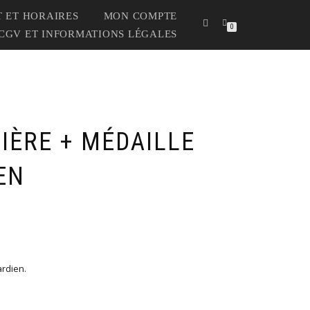
 ET HORAIRES
MON COMPTE
0
CGV ET INFORMATIONS LÉGALES
IÈRE + MÉDAILLE
EN
ardien.