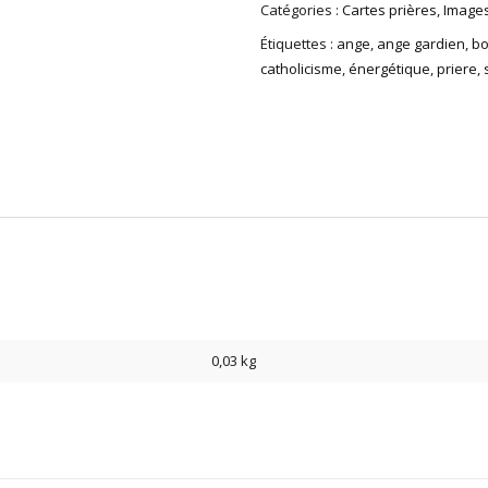
Catégories :
Cartes prières
,
Images
Étiquettes :
ange
,
ange gardien
,
bo
catholicisme
,
énergétique
,
priere
,
0,03 kg