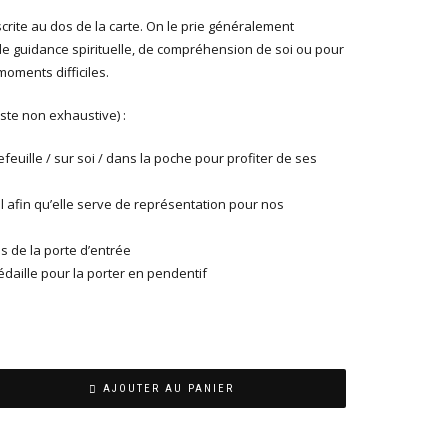
scrite au dos de la carte. On le prie généralement
de guidance spirituelle, de compréhension de soi ou pour
moments difficiles.
liste non exhaustive) :
feuille / sur soi / dans la poche pour profiter de ses
l afin qu’elle serve de représentation pour nos
s de la porte d’entrée
édaille pour la porter en pendentif
AJOUTER AU PANIER