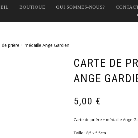
EIL
BOUTIQUE
QUI SOMMES-NOUS?
CONTACT
e de prière + médaille Ange Gardien
CARTE DE PR
ANGE GARDI
5,00
€
Carte de prière + médaille Ange G
Taille : 8,5 x 5,5cm