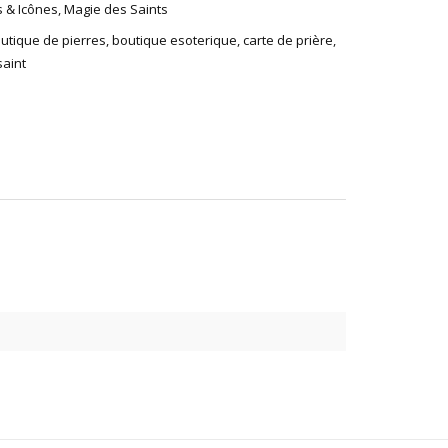
 & Icônes
,
Magie des Saints
utique de pierres
,
boutique esoterique
,
carte de prière
,
saint