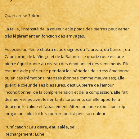
Quartz rose 3-4cm
La taille, l’intensité de la couleur et le poids des pierres peut varier
très légèrement en fonction des arrivages.
Associée au 4ème chakra et aux signes du Taureau, du Cancer, du
Capricorne, de la Vierge et de la Balance, le quartz rose est une
pierre équilibrante au niveau des émotions et des sentiments. Elle
est une aide précieuse pendant les périodes de stress émotionnel
ou en cas d’émotions intenses (bonnes comme mauvaises). Elle
guérit le coeur de ses blessures, c’est LA pierre de l’amour
inconditionnel, de la compréhension et de la compassion. Elle fait
des merveilles avec les enfants turbulents car elle apporte la
douceur, le calme et l’apaisement. Attention, une exposition trop
longue au soleil lui fera perdre petit à petit sa couleur.
Purification : Eau claire, eau salée, sel…
Rechargement : Lune