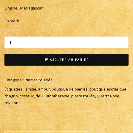
Origine : Madagascar
En stock
AJOUTER AU PANIER
Catégorie :
Pierres rouléés
Étiquettes :
amitié
,
amour
,
boutique de pierres
,
boutique esoterique
,
chagrin
,
cristaux
,
deuil
,
lithothérapie
,
pierre roulée
,
Quartz Rose
,
relations