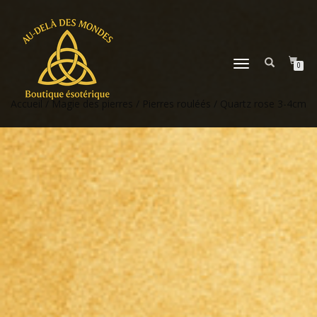
DÉPLIER
0
LA
NAVIGATION
Accueil
/
Magie des pierres
/
Pierres rouléés
/ Quartz rose 3-4cm